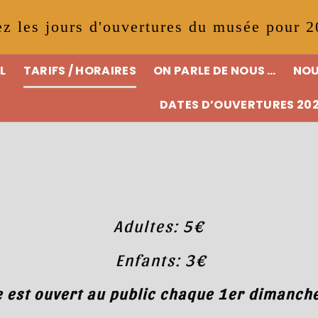
z les jours d'ouvertures du musée pour 
L
TARIFS / HORAIRES
ON PARLE DE NOUS …
NOU
DATES D’OUVERTURES 20
Adultes: 5€
Enfants: 3€
 est ouvert au public chaque 1er dimanch