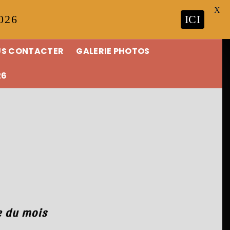
X
2026
ICI
S CONTACTER
GALERIE PHOTOS
26
e du mois