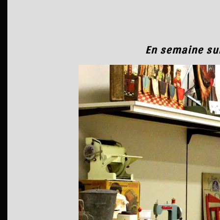
En semaine
su