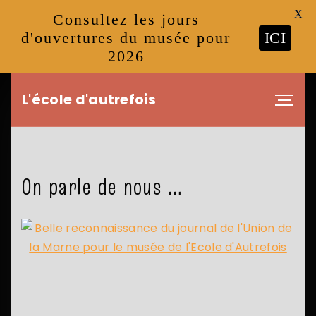
X
Consultez les jours
d'ouvertures du musée pour
ICI
2026
S
L'école d'autrefois
k
i
p
t
o
On parle de nous …
c
o
n
t
e
n
t